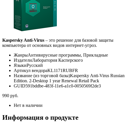
Kaspersky Anti-Virus
– это решение для базовой защиты
компьютера от основных видов интернет-угроз.
Жанры
Антивирусные программы, Прикладные
Издатели
Лаборатория Касперского
Языки
Русский
Артикул вендора
KL1171RUBFR
Название (из торговой базы)
Kaspersky Anti-Virus Russian
Edition. 2-Desktop 1 year Renewal Retail Pack
GUID
591bddbe-483f-11e6-a1c0-0050569f2de3
990
руб.
Нет в наличии
Информация о продукте