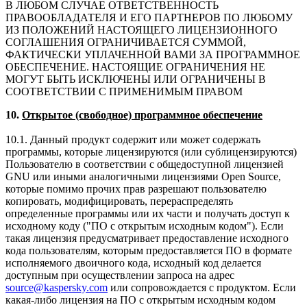
В ЛЮБОМ СЛУЧАЕ ОТВЕТСТВЕННОСТЬ
ПРАВООБЛАДАТЕЛЯ И ЕГО ПАРТНЕРОВ ПО ЛЮБОМУ
ИЗ ПОЛОЖЕНИЙ НАСТОЯЩЕГО ЛИЦЕНЗИОННОГО
СОГЛАШЕНИЯ ОГРАНИЧИВАЕТСЯ СУММОЙ,
ФАКТИЧЕСКИ УПЛАЧЕННОЙ ВАМИ ЗА ПРОГРАММНОЕ
ОБЕСПЕЧЕНИЕ. НАСТОЯЩИЕ ОГРАНИЧЕНИЯ НЕ
МОГУТ БЫТЬ ИСКЛЮЧЕНЫ ИЛИ ОГРАНИЧЕНЫ В
СООТВЕТСТВИИ С ПРИМЕНИМЫМ ПРАВОМ
10.
Открытое (свободное) программное обеспечение
10.1. Данный продукт содержит или может содержать
программы, которые лицензируются (или сублицензируются)
Пользователю в соответствии с общедоступной лицензией
GNU или иными аналогичными лицензиями Open Source,
которые помимо прочих прав разрешают пользователю
копировать, модифицировать, перераспределять
определенные программы или их части и получать доступ к
исходному коду ("ПО с открытым исходным кодом"). Если
такая лицензия предусматривает предоставление исходного
кода пользователям, которым предоставляется ПО в формате
исполняемого двоичного кода, исходный код делается
доступным при осуществлении запроса на адрес
source@kaspersky.com
или сопровождается с продуктом. Если
какая-либо лицензия на ПО с открытым исходным кодом