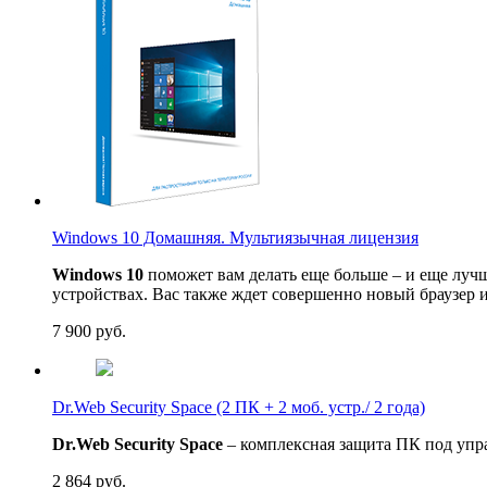
Windows 10 Домашняя. Мультиязычная лицензия
Windows 10
поможет вам делать еще больше – и еще луч
устройствах. Вас также ждет совершенно новый браузер
7 900
руб.
Dr.Web Security Space (2 ПК + 2 моб. устр./ 2 года)
Dr.Web Security Space
– комплексная защита ПК под упр
2 864
руб.