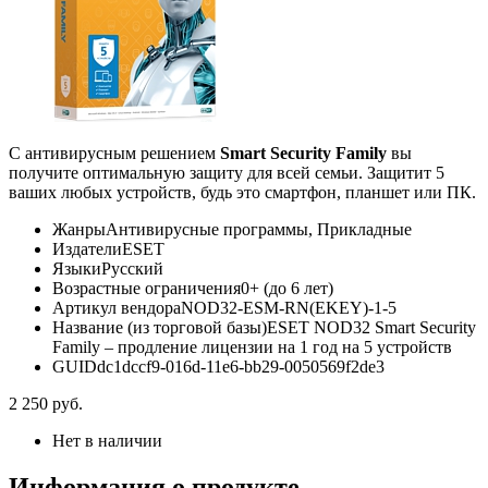
С антивирусным решением
Smart Security Family
вы
получите оптимальную защиту для всей семьи. Защитит 5
ваших любых устройств, будь это смартфон, планшет или ПК.
Жанры
Антивирусные программы, Прикладные
Издатели
ESET
Языки
Русский
Возрастные ограничения
0+ (до 6 лет)
Артикул вендора
NOD32-ESM-RN(EKEY)-1-5
Название (из торговой базы)
ESET NOD32 Smart Security
Family – продление лицензии на 1 год на 5 устройств
GUID
dc1dccf9-016d-11e6-bb29-0050569f2de3
2 250
руб.
Нет в наличии
Информация о продукте