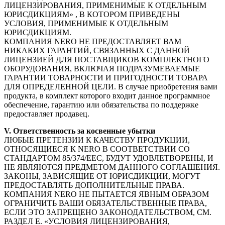
ЛИЦЕНЗИРОВАНИЯ, ПРИМЕНИМЫЕ К ОТДЕЛЬНЫМ
ЮРИСДИКЦИЯМ» , В КОТОРОМ ПРИВЕДЕНЫ
УСЛОВИЯ, ПРИМЕНИМЫЕ К ОТДЕЛЬНЫМ
ЮРИСДИКЦИЯМ.
КОМПАНИЯ NERO НЕ ПРЕДОСТАВЛЯЕТ ВАМ
НИКАКИХ ГАРАНТИЙ, СВЯЗАННЫХ С ДАННОЙ
ЛИЦЕНЗИЕЙ ДЛЯ ПОСТАВЩИКОВ КОМПЛЕКТНОГО
ОБОРУДОВАНИЯ, ВКЛЮЧАЯ ПОДРАЗУМЕВАЕМЫЕ
ГАРАНТИИ ТОВАРНОСТИ И ПРИГОДНОСТИ ТОВАРА
ДЛЯ ОПРЕДЕЛЕННОЙ ЦЕЛИ. В случае приобретения вами
продукта, в комплект которого входит данное программное
обеспечение, гарантию или обязательства по поддержке
предоставляет продавец.
V. Ответственность за косвенные убытки
ЛЮБЫЕ ПРЕТЕНЗИИ К КАЧЕСТВУ ПРОДУКЦИИ,
ОТНОСЯЩИЕСЯ К NERO В СООТВЕТСТВИИ СО
СТАНДАРТОМ 85/374/EEC, БУДУТ УДОВЛЕТВОРЕНЫ, И
НЕ ЯВЛЯЮТСЯ ПРЕДМЕТОМ ДАННОГО СОГЛАШЕНИЯ.
ЗАКОНЫ, ЗАВИСЯЩИЕ ОТ ЮРИСДИКЦИИ, МОГУТ
ПРЕДОСТАВЛЯТЬ ДОПОЛНИТЕЛЬНЫЕ ПРАВА.
КОМПАНИЯ NERO НЕ ПЫТАЕТСЯ ЯВНЫМ ОБРАЗОМ
ОГРАНИЧИТЬ ВАШИ ОБЯЗАТЕЛЬСТВЕННЫЕ ПРАВА,
ЕСЛИ ЭТО ЗАПРЕЩЕНО ЗАКОНОДАТЕЛЬСТВОМ, СМ.
РАЗДЕЛ E. «УСЛОВИЯ ЛИЦЕНЗИРОВАНИЯ,