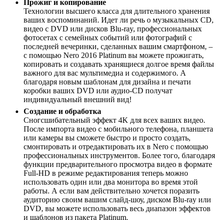
Прожиг и копирование
Технологии высшего класса для длительного хранения
ваших воспоминаний. Идет ли речь о музыкальных CD,
видео с DVD или дисков Blu-ray, профессиональных
фотосетах с семейных событий или фотографий с
последней вечеринки, сделанных вашим смартфоном, –
с помощью Nero 2016 Platinum вы можете прожигать,
копировать и создавать хранящиеся долгое время файлы
важного для вас мультимедиа и содержимого. А
благодаря новым шаблонам для дизайна и печати
коробки ваших DVD или аудио-CD получат
индивидуальный внешний вид!
Создание и обработка
Сногсшибательный эффект 4K для всех ваших видео.
После импорта видео с мобильного телефона, планшета
или камеры вы сможете быстро и просто создать,
смонтировать и отредактировать их в Nero с помощью
профессиональных инструментов. Более того, благодаря
функции предварительного просмотра видео в формате
Full-HD в режиме редактирования теперь можно
использовать один или два монитора во время этой
работы. А если вам действительно хочется поразить
аудиторию своим вашим слайд-шоу, диском Blu-ray или
DVD, вы можете использовать весь диапазон эффектов
и шаблонов из пакета Platinum.