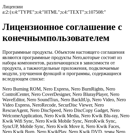
Лицензии
a:2:{s:4:"TYPE";s:4:"HTML";s:4:"TEXT";s:107508:"
Лицензионное соглашение с
конечнымпользователем
Программные продукты. Объектом настоящего соглашения
являются программные продукты Nero,которые состоят из
набора компонентов, различающихся в зависимости от
продукта, а такжеотдельные приложения, подключаемые
модули, улучшения функций и программы, содержащиеся
вследующем списке:
Nero Burning ROM, Nero Express, Nero BurnRights, Nero
ControlCenter, Nero CoverDesigner, Nero BlurayPlayer, Nero
WaveEditor, Nero SoundTrax, Nero BackItUp, Nero Video, Nero
Video Express, NeroRecode, SecurDisc Viewer, Nero
RescueAgent, Nero DiscSpeed, Nero DiscCopy Gadget, Nero
WelcomeApplication, Nero Kwik Media, Nero Kwik Blu-ray, Nero
Kwik Wifi Sync, Nero Kwik Mobile Sync, NeroKwik Sync,
SyncUP, Mobile Sync, Nero Kwik Move it, Nero Kwik Faces,
Nero Kwik Burn, Nero KwikPlay, Nero Kwik DVD, темы Nero