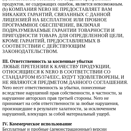
продуктов, не содержащих ошибок, является невозможным.
(b) КОМПАНИЯ NERO НЕ ПРЕДОСТАВЛЯЕТ ВАМ
НИКАКИХ ГАРАНТИЙ, СВЯЗАННЫХ С ДАННОЙ
ЛИЦЕНЗИЕЙ НА БЕСПЛАТНОЕ ИЛИ ПРОБНОЕ
ПРОГРАММНОЕ ОБЕСПЕЧЕНИЕ, ВКЛЮЧАЯ
ПОДРАЗУМЕВАЕМЫЕ ГАРАНТИИ ТОВАРНОСТИ И
ПРИГОДНОСТИ ТОВАРА ДЛЯ ОПРЕДЕЛЕННОЙ ЦЕЛИ,
КРОМЕ ГАРАНТИЙ, ПРЕДОСТАВЛЯЕМЫХ В
СООТВЕТСТВИИ С ДЕЙСТВУЮЩИМ
ЗАКОНОДАТЕЛЬСТВОМ.
III. Ответственность за косвенные убытки
ЛЮБЫЕ ПРЕТЕНЗИИ К КАЧЕСТВУ ПРОДУКЦИИ,
ОТНОСЯЩИЕСЯ К NERO В СООТВЕТСТВИИ СО
СТАНДАРТОМ 85/374/EEC, БУДУТ УДОВЛЕТВОРЕНЫ, И
НЕ ЯВЛЯЮТСЯ ПРЕДМЕТОМ ДАННОГО СОГЛАШЕНИЯ.
Nero несет ответственность за убытки, понесенные
вследствие нарушений прав собственности, в частности, за
нарушение авторских прав третьей стороны. Nero не
принимает на себя ответственности за любые нарушения,
произошедшие в результате халатности, за исключением
нарушений, влекущих за собой материальный ущерб.
IV. Коммерческое использование
Бесплатные и пробные (демонстрационные) версии