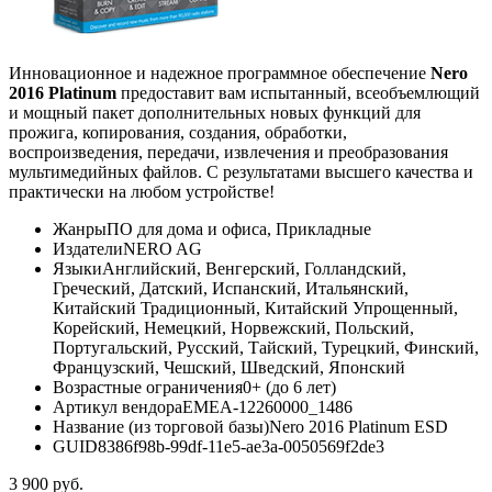
Инновационное и надежное программное обеспечение
Nero
2016 Platinum
предоставит вам испытанный, всеобъемлющий
и мощный пакет дополнительных новых функций для
прожига, копирования, создания, обработки,
воспроизведения, передачи, извлечения и преобразования
мультимедийных файлов. С результатами высшего качества и
практически на любом устройстве!
Жанры
ПО для дома и офиса, Прикладные
Издатели
NERO AG
Языки
Английский, Венгерский, Голландский,
Греческий, Датский, Испанский, Итальянский,
Китайский Традиционный, Китайский Упрощенный,
Корейский, Немецкий, Норвежский, Польский,
Португальский, Русский, Тайский, Турецкий, Финский,
Французский, Чешский, Шведский, Японский
Возрастные ограничения
0+ (до 6 лет)
Артикул вендора
EMEA-12260000_1486
Название (из торговой базы)
Nero 2016 Platinum ESD
GUID
8386f98b-99df-11e5-ae3a-0050569f2de3
3 900
руб.