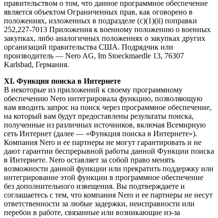
правительством о том, что данное программное обеспечение
является объектом Ограниченных прав, как оговорено в
положениях, изложенных в подразделе (c)(1)(ii) поправки
252,227-7013 Приложения к военному положению о военных
закупках, либо аналогичных положениях о закупках других
организаций правительства США. Подрядчик или
производитель — Nero AG, Im Stoeckmaedle 13, 76307
Karlsbad, Германия.
XI. Функция поиска в Интернете
В некоторые из приложений к своему программному
обеспечению Nero интегрировала функцию, позволяющую
вам вводить запрос на поиск через программное обеспечение,
на который вам будут предоставлены результаты поиска,
полученные из различных источников, включая Всемирную
сеть Интернет (далее — «Функция поиска в Интернете»).
Компания Nero и ее партнеры не могут гарантировать и не
дают гарантии беспрерывной работы данной Функции поиска
в Интернете. Nero оставляет за собой право менять
возможности данной функции или прекратить поддержку или
интегрирование этой функции в программное обеспечение
без дополнительного извещения. Вы подтверждаете и
соглашаетесь с тем, что компания Nero и ее партнеры не несут
ответственности за любые задержки, неисправности или
перебои в работе, связанные или возникающие из-за