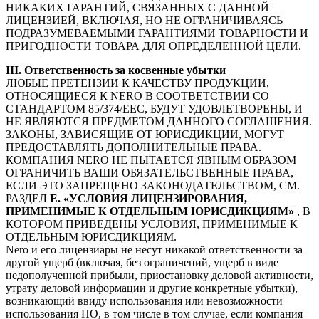
НИКАКИХ ГАРАНТИЙ, СВЯЗАННЫХ С ДАННОЙ
ЛИЦЕНЗИЕЙ, ВКЛЮЧАЯ, НО НЕ ОГРАНИЧИВАЯСЬ
ПОДРАЗУМЕВАЕМЫМИ ГАРАНТИЯМИ ТОВАРНОСТИ И
ПРИГОДНОСТИ ТОВАРА ДЛЯ ОПРЕДЕЛЕННОЙ ЦЕЛИ.
III. Ответственность за косвенные убытки
ЛЮБЫЕ ПРЕТЕНЗИИ К КАЧЕСТВУ ПРОДУКЦИИ,
ОТНОСЯЩИЕСЯ К NERO В СООТВЕТСТВИИ СО
СТАНДАРТОМ 85/374/EEC, БУДУТ УДОВЛЕТВОРЕНЫ, И
НЕ ЯВЛЯЮТСЯ ПРЕДМЕТОМ ДАННОГО СОГЛАШЕНИЯ.
ЗАКОНЫ, ЗАВИСЯЩИЕ ОТ ЮРИСДИКЦИИ, МОГУТ
ПРЕДОСТАВЛЯТЬ ДОПОЛНИТЕЛЬНЫЕ ПРАВА.
КОМПАНИЯ NERO НЕ ПЫТАЕТСЯ ЯВНЫМ ОБРАЗОМ
ОГРАНИЧИТЬ ВАШИ ОБЯЗАТЕЛЬСТВЕННЫЕ ПРАВА,
ЕСЛИ ЭТО ЗАПРЕЩЕНО ЗАКОНОДАТЕЛЬСТВОМ, СМ.
РАЗДЕЛ
E. «УСЛОВИЯ ЛИЦЕНЗИРОВАНИЯ,
ПРИМЕНИМЫЕ К ОТДЕЛЬНЫМ ЮРИСДИКЦИЯМ»
, В
КОТОРОМ ПРИВЕДЕНЫ УСЛОВИЯ, ПРИМЕНИМЫЕ К
ОТДЕЛЬНЫМ ЮРИСДИКЦИЯМ.
Nero и его лицензиары не несут никакой ответственности за
другой ущерб (включая, без ограничений, ущерб в виде
недополученной прибыли, приостановку деловой активности,
утрату деловой информации и другие конкретные убытки),
возникающий ввиду использования или невозможности
использования ПО, в том числе в том случае, если компания