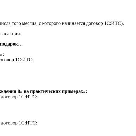
числа того месяца, с которого начинается договор 1С:ИТС).
ь в акции.
в подарок…
»:
договор 1С:ИТС:
еждения 8» на практических примерах»:
й договор 1С:ИТС:
й договор 1С:ИТС: