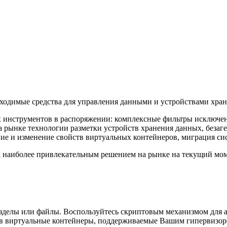
бходимые средства для управления данными и устройствами хра
х инструментов в распоряжении: комплексные фильтры исключе
а рынке технологии разметки устройств хранения данных, беза
ие и изменение свойств виртуальных контейнеров, миграция си
al наиболее привлекательным решением на рынке на текущий мом
азделы или файлы. Воспользуйтесь скриптовым механизмом для 
в виртуальные контейнеры, поддерживаемые Вашим гипервизоро