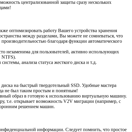
озможность централизованной защиты сразу нескольких
дами!
акже оптимизировать работу Вашего устройства хранения
странства между разделами, Вы можете не сомневаться, что
й производительностью благодаря функции автоматического
то незаменима для пользователей, активно использующих
в NTFS).
истемы, анализа статуса жесткого диска и т.д.
о диска на быстрый твердотельный SSD. Удобные мастера
да не был таким простым и понятным!
ервный образ в готовую к использованию виртуальную машину.
, т.е. открывает возможность V2V миграции (например, с
сторонним решением машин.
конфиденциальной информации. Следует помнить, что простое