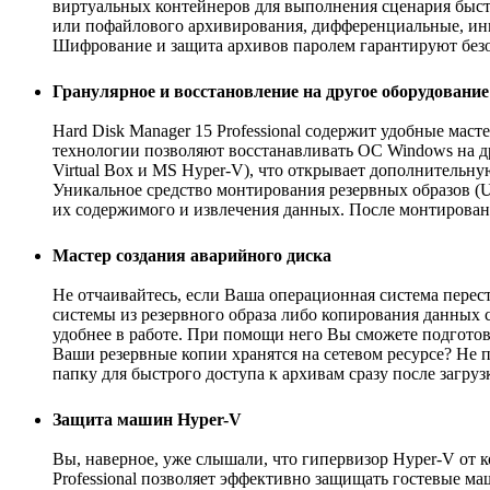
виртуальных контейнеров для выполнения сценария быст
или пофайлового архивирования, дифференциальные, ин
Шифрование и защита архивов паролем гарантируют без
Гранулярное и восстановление на другое оборудование
Hard Disk Manager 15 Professional содержит удобные мас
технологии позволяют восстанавливать ОС Windows на д
Virtual Box и MS Hyper-V), что открывает дополнительну
Уникальное средство монтирования резервных образов (
их содержимого и извлечения данных. После монтирован
Мастер создания аварийного диска
Не отчаивайтесь, если Ваша операционная система перес
системы из резервного образа либо копирования данных 
удобнее в работе. При помощи него Вы сможете подготов
Ваши резервные копии хранятся на сетевом ресурсе? Не 
папку для быстрого доступа к архивам сразу после загруз
Защита машин Hyper-V
Вы, наверное, уже слышали, что гипервизор Hyper-V от к
Professional позволяет эффективно защищать гостевые м