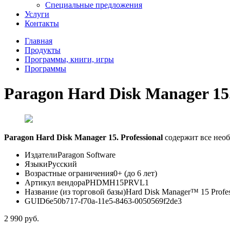
Специальные предложения
Услуги
Контакты
Главная
Продукты
Программы, книги, игры
Программы
Paragon Hard Disk Manager 15.
Paragon Hard Disk Manager 15. Professional
содержит все необ
Издатели
Paragon Software
Языки
Русский
Возрастные ограничения
0+ (до 6 лет)
Артикул вендора
PHDMH15PRVL1
Название (из торговой базы)
Hard Disk Manager™ 15 Profes
GUID
6e50b717-f70a-11e5-8463-0050569f2de3
2 990
руб.