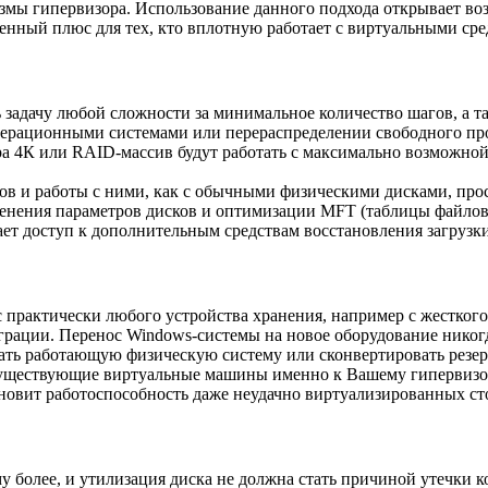
измы гипервизора. Использование данного подхода открывает в
нный плюс для тех, кто вплотную работает с виртуальными сре
задачу любой сложности за минимальное количество шагов, а т
перационными системами или перераспределении свободного про
ра 4К или RAID-массив будут работать с максимально возможно
в и работы с ними, как с обычными физическими дисками, прос
менения параметров дисков и оптимизации MFT (таблицы файло
 доступ к дополнительным средствам восстановления загрузки с
 практически любого устройства хранения, например с жестког
рации. Перенос Windows-системы на новое оборудование никог
овать работающую физическую систему или сконвертировать рез
существующие виртуальные машины именно к Вашему гипервизору
ановит работоспособность даже неудачно виртуализированных 
 более, и утилизация диска не должна стать причиной утечки 