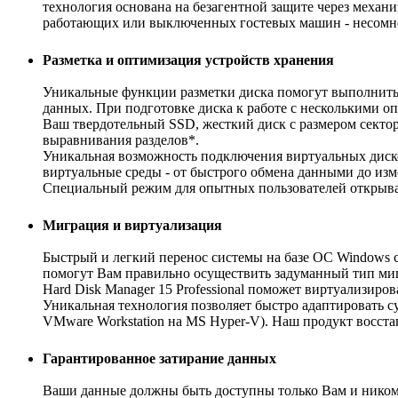
технология основана на безагентной защите через механ
работающих или выключенных гостевых машин - несомне
Разметка и оптимизация устройств хранения
Уникальные функции разметки диска помогут выполнить 
данных. При подготовке диска к работе с несколькими о
Ваш твердотельный SSD, жесткий диск с размером секто
выравнивания разделов*.
Уникальная возможность подключения виртуальных диско
виртуальные среды - от быстрого обмена данными до из
Специальный режим для опытных пользователей открывает
Миграция и виртуализация
Быстрый и легкий перенос системы на базе ОС Windows с
помогут Вам правильно осуществить задуманный тип миг
Hard Disk Manager 15 Professional поможет виртуализир
Уникальная технология позволяет быстро адаптировать 
VMware Workstation на MS Hyper-V). Наш продукт восст
Гарантированное затирание данных
Ваши данные должны быть доступны только Вам и никому