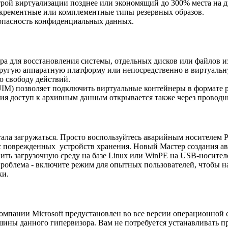
рой виртуализации позднее или экономящий до 300% места на 
крементные или комплементные типы резервных образов.
опасность конфиденциальных данных.
тера для восстановления системы, отдельных дисков или файлов
ругую аппаратную платформу или непосредственно в виртуальну
ю свободу действий.
UIM) позволяет подключить виртуальные контейнеры в формате
ия доступ к архивным данным открывается также через провод
тала загружаться. Просто воспользуйтесь аварийным носителем P
с поврежденных устройств хранения. Новый Мастер создания ав
ить загрузочную среду на базе Linux или WinPE на USB-носителе
проблема - включите режим для опытных пользователей, чтобы н
ки.
омпании Microsoft предустановлен во все версии операционной 
ашины данного гипервизора. Вам не потребуется устанавливать 