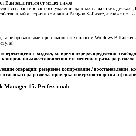
ет Вам защититься от мошенников.
редства гарантированного удаления данных на жестких дисках. 
собственный алгоритм компании Paragon Software, а также польз
, зашифрованными при помощи технологии Windows BitLocker - 
ступа!
/перемещения раздела, во время перераспределения свободно
я копирования/восстановления с изменением размера раздела.
ющие операции: резервное копирование / восстановление, ко
 идентификатора раздела, проверка поверхности диска и файл
anager 15. Professional: