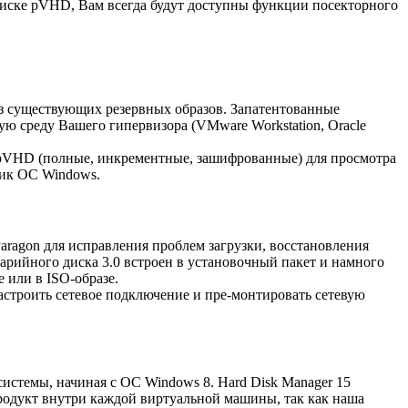
диске pVHD, Вам всегда будут доступны функции посекторного
 из существующих резервных образов. Запатентованные
ю среду Вашего гипервизора (VMware Workstation, Oracle
 pVHD (полные, инкрементные, зашифрованные) для просмотра
ник ОС Windows.
aragon для исправления проблем загрузки, восстановления
арийного диска 3.0 встроен в установочный пакет и намного
 или в ISO-образе.
астроить сетевое подключение и пре-монтировать сетевую
системы, начиная с ОС Windows 8. Hard Disk Manager 15
продукт внутри каждой виртуальной машины, так как наша