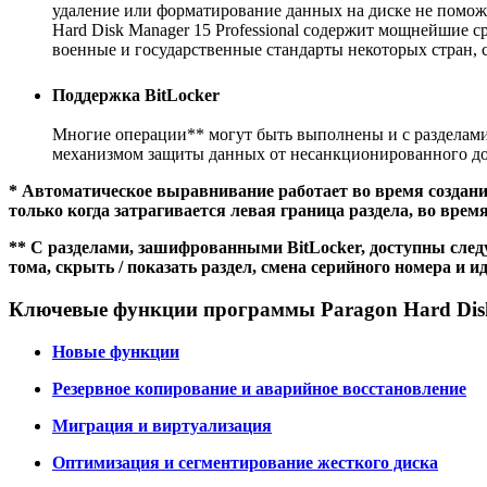
удаление или форматирование данных на диске не помож
Hard Disk Manager 15 Professional содержит мощнейшие с
военные и государственные стандарты некоторых стран, 
Поддержка BitLocker
Многие операции** могут быть выполнены и с разделами
механизмом защиты данных от несанкционированного до
* Автоматическое выравнивание работает во время создания
только когда затрагивается левая граница раздела, во врем
** С разделами, зашифрованными BitLocker, доступны следу
тома, скрыть / показать раздел, смена серийного номера и
Ключевые функции программы Paragon Hard Disk M
Новые функции
Резервное копирование и аварийное восстановление
Миграция и виртуализация
Оптимизация и сегментирование жесткого диска